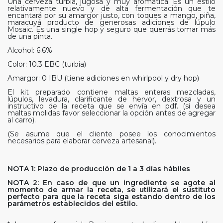
Una cerveza turbia, jugosa y muy aromática. Es un estilo
relativamente nuevo y de alta fermentación que te
encantará por su amargor justo, con toques a mango, piña,
maracuyá producto de generosas adiciones de lúpulo
Mosaic. Es una single hop y seguro que querrás tomar más
de una pinta.
Alcohol: 6.6%
Color: 10.3 EBC (turbia)
Amargor: 0 IBU (tiene adiciones en whirlpool y dry hop)
El kit preparado contiene maltas enteras mezcladas,
lúpulos, levadura, clarificante de hervor, dextrosa y un
instructivo de la receta que se envía en pdf. (si desea
maltas molidas favor seleccionar la opción antes de agregar
al carro).
(Se asume que el cliente posee los conocimientos
necesarios para elaborar cerveza artesanal).
NOTA 1: Plazo de producción de 1 a 3 días hábiles
NOTA 2: En caso de que un ingrediente se agote al
momento de armar la receta, se utilizará el sustituto
perfecto para que la receta siga estando dentro de los
parámetros establecidos del estilo.