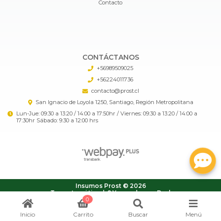
Contacto
CONTÁCTANOS
+56989509025
+56224011736
contacto@prost.cl
San Ignacio de Loyola 1250, Santiago, Región Metropolitana
Lun-Jue: 09:30 a 13:20 / 14:00 a 17:50hr / Viernes: 09:30 a 13:20 / 14:00 a
17:30hr Sábado: 9:30 a 12:00 hrs
Insumos Prost © 2026
¿Te gusta mi tienda? Yo vendo con
Bsale
0
Inicio
Carrito
Buscar
Menú