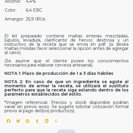
Alcohol:
4,4%
Color:
6,4 EBC
Amargor:
25,9 IBUs
El kit preparado contiene maltas enteras mezcladas,
lúpulos, levadura, clarificante de hervor, dextrosa y un
instructivo de la receta que se envía en pdf. (si desea
maltas molidas favor seleccionar la opción antes de agregar
al carro).
(Se asume que el cliente posee los conocimientos
necesarios para elaborar cerveza artesanal).
NOTA 1: Plazo de producción de 1 a 3 días hábiles
NOTA 2: En caso de que un ingrediente se agote al
momento de armar la receta, se utilizará el sustituto
perfecto para que la receta siga estando dentro de los
parámetros establecidos del estilo.
*Imagen referencial. Precios y stock disponible podrían
variar sin previo aviso. Se sugiere solicitar cotización formal
previo al pago del(los) producto(s).