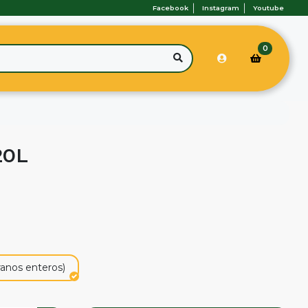
Facebook
Instagram
Youtube
0
20L
ranos enteros)