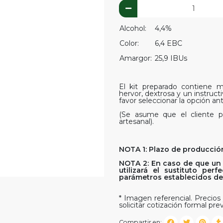
Alcohol:
4,4%
Color:
6,4 EBC
Amargor:
25,9 IBUs
El kit preparado contiene ma
hervor, dextrosa y un instruct
favor seleccionar la opción ant
(Se asume que el cliente p
artesanal).
NOTA 1: Plazo de producción
NOTA 2: En caso de que un 
utilizará el sustituto pe
parámetros establecidos del 
* Imagen referencial. Precios 
solicitar cotización formal prev
Compartir en: