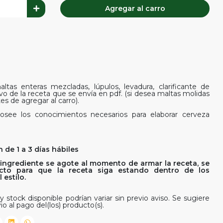
Agregar al carro
ltas enteras mezcladas, lúpulos, levadura, clarificante de
ivo de la receta que se envía en pdf. (si desea maltas molidas
es de agregar al carro).
osee los conocimientos necesarios para elaborar cerveza
 de 1 a 3 días hábiles
ingrediente se agote al momento de armar la receta, se
rfecto para que la receta siga estando dentro de los
estilo.
y stock disponible podrían variar sin previo aviso. Se sugiere
io al pago del(los) producto(s).