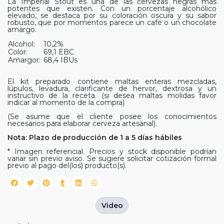
La Imperial Stout es una de las cervezas negras más
potentes que existen. Con un porcentaje alcohólico
elevado, se destaca por su coloración oscura y su sabor
robusto, que por momentos parece un café o un chocolate
amargo.
Alcohol:
10,2%
Color:
69,1 EBC
Amargor:
68,4 IBUs
El kit preparado contiene maltas enteras mezcladas,
lúpulos, levadura, clarificante de hervor, dextrosa y un
instructivo de la receta. (si desea maltas molidas favor
indicar al momento de la compra)
(Se asume que el cliente posee los conocimientos
necesarios para elaborar cerveza artesanal).
Nota: Plazo de producción de 1 a 5 días hábiles
* Imagen referencial. Precios y stock disponible podrían
variar sin previo aviso. Se sugiere solicitar cotización formal
previo al pago del(los) producto(s).
Video