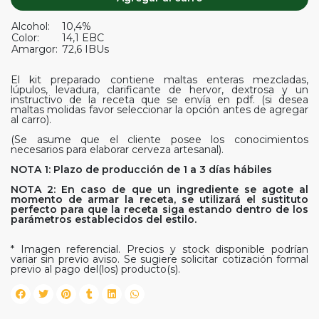
Alcohol:
10,4%
Color:
14,1 EBC
Amargor:
72,6 IBUs
El kit preparado contiene maltas enteras mezcladas,
lúpulos, levadura, clarificante de hervor, dextrosa y un
instructivo de la receta que se envía en pdf. (si desea
maltas molidas favor seleccionar la opción antes de agregar
al carro).
(Se asume que el cliente posee los conocimientos
necesarios para elaborar cerveza artesanal).
NOTA 1: Plazo de producción de 1 a 3 días hábiles
NOTA 2: En caso de que un ingrediente se agote al
momento de armar la receta, se utilizará el sustituto
perfecto para que la receta siga estando dentro de los
parámetros establecidos del estilo.
* Imagen referencial. Precios y stock disponible podrían
variar sin previo aviso. Se sugiere solicitar cotización formal
previo al pago del(los) producto(s).