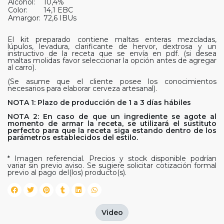
Alcohol:
10,4%
Color:
14,1 EBC
Amargor:
72,6 IBUs
El kit preparado contiene maltas enteras mezcladas,
lúpulos, levadura, clarificante de hervor, dextrosa y un
instructivo de la receta que se envía en pdf. (si desea
maltas molidas favor seleccionar la opción antes de agregar
al carro).
(Se asume que el cliente posee los conocimientos
necesarios para elaborar cerveza artesanal).
NOTA 1: Plazo de producción de 1 a 3 días hábiles
NOTA 2: En caso de que un ingrediente se agote al
momento de armar la receta, se utilizará el sustituto
perfecto para que la receta siga estando dentro de los
parámetros establecidos del estilo.
* Imagen referencial. Precios y stock disponible podrían
variar sin previo aviso. Se sugiere solicitar cotización formal
previo al pago del(los) producto(s).
Video