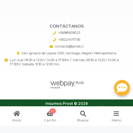
CONTÁCTANOS
+56989509025
+56224011736
contacto@prost.cl
San Ignacio de Loyola 1250, Santiago, Región Metropolitana
Lun-Jue: 09:30 a 13:20 / 14:00 a 17:50hr / Viernes: 09:30 a 13:20 / 14:00 a
17:30hr Sábado: 9:30 a 12:00 hrs
Insumos Prost © 2026
¿Te gusta mi tienda? Yo vendo con
Bsale
0
Inicio
Carrito
Buscar
Menú