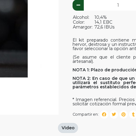
Alcohol:
10,4%
Color:
14,1 EBC
Amargor:
72,6 IBUs
El kit preparado contiene ma
hervor, dextrosa y un instruct
favor seleccionar la opción ant
(Se asume que el cliente p
artesanal).
NOTA 1: Plazo de producción
NOTA 2: En caso de que un 
utilizará el sustituto pe
parámetros establecidos del 
* Imagen referencial. Precios 
solicitar cotización formal prev
Compartir en:
Video