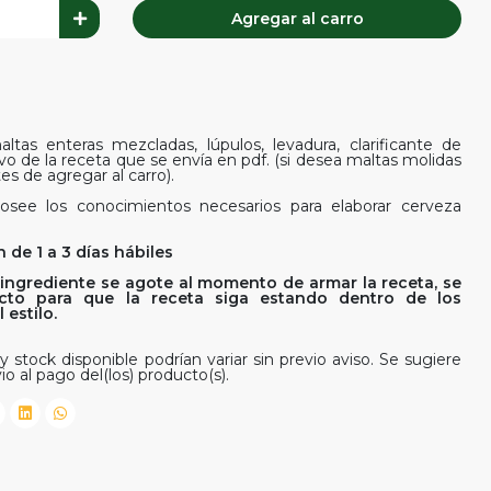
Agregar al carro
ltas enteras mezcladas, lúpulos, levadura, clarificante de
ivo de la receta que se envía en pdf. (si desea maltas molidas
es de agregar al carro).
osee los conocimientos necesarios para elaborar cerveza
 de 1 a 3 días hábiles
ingrediente se agote al momento de armar la receta, se
rfecto para que la receta siga estando dentro de los
estilo.
y stock disponible podrían variar sin previo aviso. Se sugiere
io al pago del(los) producto(s).