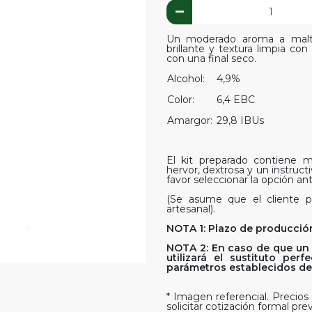
Un moderado aroma a malta 
brillante y textura limpia 
con una final seco.
Alcohol:
4,9%
Color:
6,4 EBC
Amargor:
29,8 IBUs
El kit preparado contiene ma
hervor, dextrosa y un instruct
favor seleccionar la opción ant
(Se asume que el cliente p
artesanal).
NOTA 1: Plazo de producción
NOTA 2: En caso de que un 
utilizará el sustituto pe
parámetros establecidos del 
* Imagen referencial. Precios 
solicitar cotización formal pre