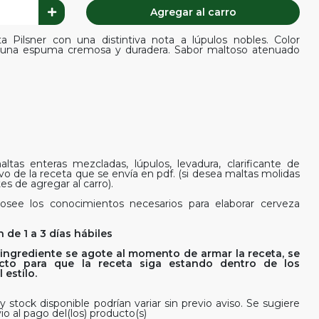
Agregar al carro
Pilsner con una distintiva nota a lúpulos nobles. Color
con una espuma cremosa y duradera. Sabor maltoso atenuado
ltas enteras mezcladas, lúpulos, levadura, clarificante de
ivo de la receta que se envía en pdf. (si desea maltas molidas
es de agregar al carro).
osee los conocimientos necesarios para elaborar cerveza
 de 1 a 3 días hábiles
ingrediente se agote al momento de armar la receta, se
rfecto para que la receta siga estando dentro de los
estilo.
y stock disponible podrían variar sin previo aviso. Se sugiere
vio al pago del(los) producto(s)