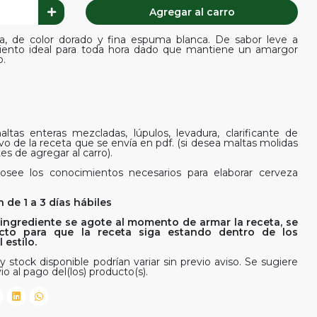
Agregar al carro
a, de color dorado y fina espuma blanca. De sabor leve a
ento ideal para toda hora dado que mantiene un amargor
o.
ltas enteras mezcladas, lúpulos, levadura, clarificante de
ivo de la receta que se envía en pdf. (si desea maltas molidas
es de agregar al carro).
osee los conocimientos necesarios para elaborar cerveza
 de 1 a 3 días hábiles
ingrediente se agote al momento de armar la receta, se
rfecto para que la receta siga estando dentro de los
estilo.
y stock disponible podrían variar sin previo aviso. Se sugiere
io al pago del(los) producto(s).