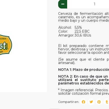
Cerveza de fermentación alt
caramelo, es un acompañami
medio bajo y un cuerpo medi
Alcohol:
5,5%
Color:
22,5 EBC
Amargor:
30,6 IBUs
El kit preparado contiene ma
hervor, dextrosa y un instruct
favor seleccionar la opción ant
(Se asume que el cliente p
artesanal).
NOTA 1: Plazo de producción
NOTA 2: En caso de que un 
utilizará el sustituto pe
parámetros establecidos del 
* Imagen referencial. Precios 
solicitar cotización formal prev
Compartir en: