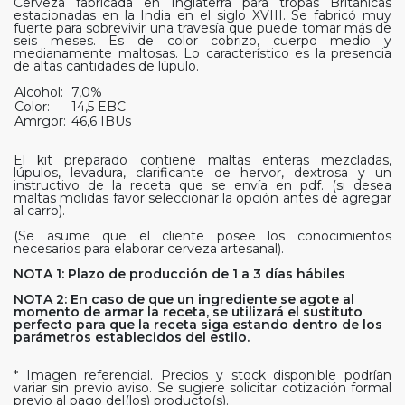
Cerveza fabricada en Inglaterra para tropas Británicas
estacionadas en la India en el siglo XVIII. Se fabricó muy
fuerte para sobrevivir una travesía que puede tomar más de
seis meses. Es de color cobrizo, cuerpo medio y
medianamente maltosas. Lo característico es la presencia
de altas cantidades de lúpulo.
Alcohol:
7,0%
Color:
14,5 EBC
Amrgor:
46,6 IBUs
El kit preparado contiene maltas enteras mezcladas,
lúpulos, levadura, clarificante de hervor, dextrosa y un
instructivo de la receta que se envía en pdf. (si desea
maltas molidas favor seleccionar la opción antes de agregar
al carro).
(Se asume que el cliente posee los conocimientos
necesarios para elaborar cerveza artesanal).
NOTA 1: Plazo de producción de 1 a 3 días hábiles
NOTA 2: En caso de que un ingrediente se agote al
momento de armar la receta, se utilizará el sustituto
perfecto para que la receta siga estando dentro de los
parámetros establecidos del estilo.
* Imagen referencial. Precios y stock disponible podrían
variar sin previo aviso. Se sugiere solicitar cotización formal
previo al pago del(los) producto(s).