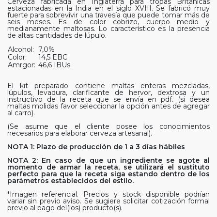
Cerveza fabricada en Inglaterra para tropas Británicas
estacionadas en la India en el siglo XVIII. Se fabricó muy
fuerte para sobrevivir una travesía que puede tomar más de
seis meses. Es de color cobrizo, cuerpo medio y
medianamente maltosas. Lo característico es la presencia
de altas cantidades de lúpulo.
Alcohol:
7,0%
Color:
14,5 EBC
Amrgor:
46,6 IBUs
El kit preparado contiene maltas enteras mezcladas,
lúpulos, levadura, clarificante de hervor, dextrosa y un
instructivo de la receta que se envía en pdf. (si desea
maltas molidas favor seleccionar la opción antes de agregar
al carro).
(Se asume que el cliente posee los conocimientos
necesarios para elaborar cerveza artesanal).
NOTA 1: Plazo de producción de 1 a 3 días hábiles
NOTA 2: En caso de que un ingrediente se agote al
momento de armar la receta, se utilizará el sustituto
perfecto para que la receta siga estando dentro de los
parámetros establecidos del estilo.
*Imagen referencial. Precios y stock disponible podrían
variar sin previo aviso. Se sugiere solicitar cotización formal
previo al pago del(los) producto(s).