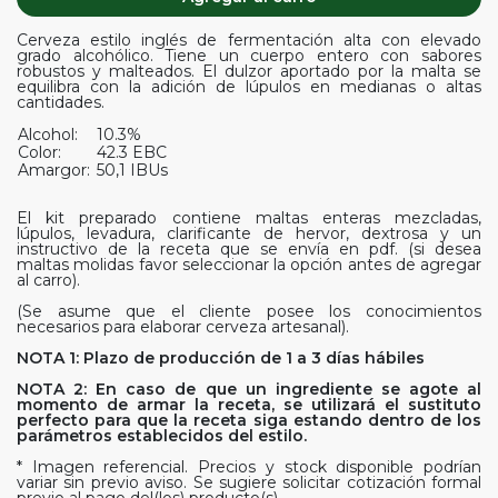
Cerveza estilo inglés de fermentación alta con elevado
grado alcohólico. Tiene un cuerpo entero con sabores
robustos y malteados. El dulzor aportado por la malta se
equilibra con la adición de lúpulos en medianas o altas
cantidades.
Alcohol:
10.3%
Color:
42.3 EBC
Amargor:
50,1 IBUs
El kit preparado contiene maltas enteras mezcladas,
lúpulos, levadura, clarificante de hervor, dextrosa y un
instructivo de la receta que se envía en pdf. (si desea
maltas molidas favor seleccionar la opción antes de agregar
al carro).
(Se asume que el cliente posee los conocimientos
necesarios para elaborar cerveza artesanal).
NOTA 1: Plazo de producción de 1 a 3 días hábiles
NOTA 2: En caso de que un ingrediente se agote al
momento de armar la receta, se utilizará el sustituto
perfecto para que la receta siga estando dentro de los
parámetros establecidos del estilo.
* Imagen referencial. Precios y stock disponible podrían
variar sin previo aviso. Se sugiere solicitar cotización formal