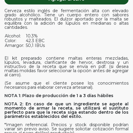
Cerveza estilo inglés de fermentación alta con elevado
grado alcohólico. Tiene un cuerpo entero con sabores
robustos y malteados. El dulzor aportado por la malta se
equilibra con la adición de lúpulos en medianas o altas
cantidades.
Alcohol:
10.3%
Color:
42.3 EBC
Amargor:
50,1 IBUs
El kit preparado contiene maltas enteras mezcladas,
lúpulos, levadura, clarificante de hervor, dextrosa y un
instructivo de la receta que se envía en pdf. (si desea
maltas molidas favor seleccionar la opción antes de agregar
al carro).
(Se asume que el cliente posee los conocimientos
necesarios para elaborar cerveza artesanal).
NOTA 1: Plazo de producción de 1 a 3 días hábiles
NOTA 2: En caso de que un ingrediente se agote al
momento de armar la receta, se utilizará el sustituto
perfecto para que la receta siga estando dentro de los
parámetros establecidos del estilo.
*Imagen referencial. Precios y stock disponible podrían
variar sin previo aviso. Se sugiere solicitar cotización formal