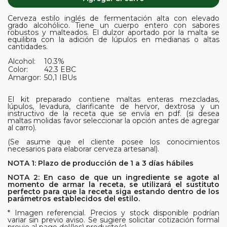
Cerveza estilo inglés de fermentación alta con elevado
grado alcohólico. Tiene un cuerpo entero con sabores
robustos y malteados. El dulzor aportado por la malta se
equilibra con la adición de lúpulos en medianas o altas
cantidades.
Alcohol:
10.3%
Color:
42.3 EBC
Amargor:
50,1 IBUs
El kit preparado contiene maltas enteras mezcladas,
lúpulos, levadura, clarificante de hervor, dextrosa y un
instructivo de la receta que se envía en pdf. (si desea
maltas molidas favor seleccionar la opción antes de agregar
al carro).
(Se asume que el cliente posee los conocimientos
necesarios para elaborar cerveza artesanal).
NOTA 1: Plazo de producción de 1 a 3 días hábiles
NOTA 2: En caso de que un ingrediente se agote al
momento de armar la receta, se utilizará el sustituto
perfecto para que la receta siga estando dentro de los
parámetros establecidos del estilo.
* Imagen referencial. Precios y stock disponible podrían
variar sin previo aviso. Se sugiere solicitar cotización formal