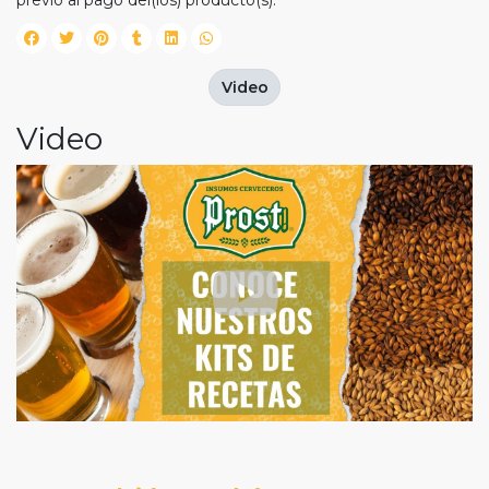
previo al pago del(los) producto(s).
Video
Video