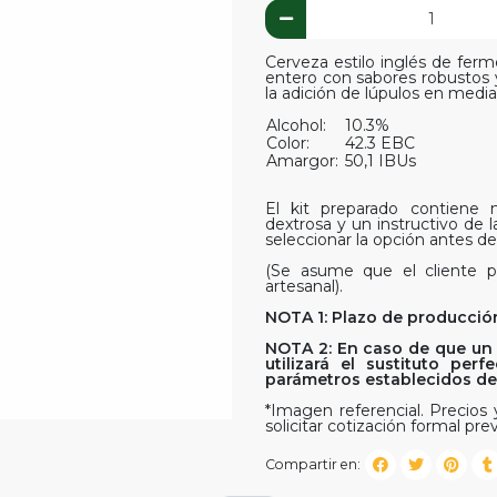
Cerveza estilo inglés de ferm
entero con sabores robustos y
la adición de lúpulos en media
Alcohol:
10.3%
Color:
42.3 EBC
Amargor:
50,1 IBUs
El kit preparado contiene ma
dextrosa y un instructivo de 
seleccionar la opción antes de 
(Se asume que el cliente p
artesanal).
NOTA 1: Plazo de producción
NOTA 2: En caso de que un 
utilizará el sustituto pe
parámetros establecidos del 
*Imagen referencial. Precios y
solicitar cotización formal prev
Compartir en: