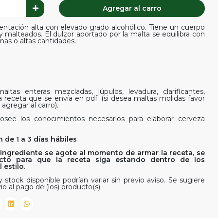
Agregar al carro
entación alta con elevado grado alcohólico. Tiene un cuerpo
 malteados. El dulzor aportado por la malta se equilibra con
nas o altas cantidades.
ltas enteras mezcladas, lúpulos, levadura, clarificantes,
la receta que se envía en pdf. (si desea maltas molidas favor
agregar al carro).
osee los conocimientos necesarios para elaborar cerveza
 de 1 a 3 días hábiles
ingrediente se agote al momento de armar la receta, se
rfecto para que la receta siga estando dentro de los
estilo.
 stock disponible podrían variar sin previo aviso. Se sugiere
io al pago del(los) producto(s).