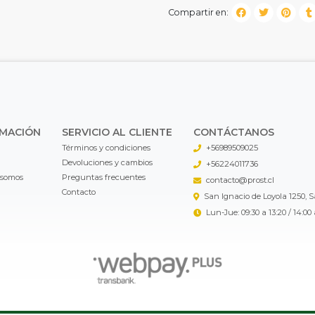
Compartir en:
RMACIÓN
SERVICIO AL CLIENTE
CONTÁCTANOS
Términos y condiciones
+56989509025
Devoluciones y cambios
+56224011736
 somos
Preguntas frecuentes
contacto@prost.cl
Contacto
San Ignacio de Loyola 1250, 
Lun-Jue: 09:30 a 13:20 / 14:00 