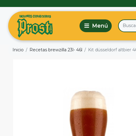
Inicio
Recetas brewzilla 23l- 46l
Kit düsseldorf altbier 46