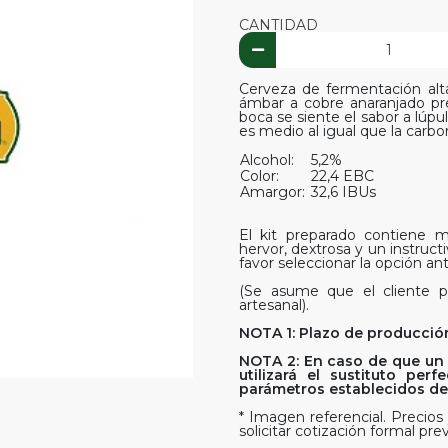
CANTIDAD
Cerveza de fermentación alt
ámbar a cobre anaranjado p
boca se siente el sabor a lú
es medio al igual que la carbo
Alcohol:
5,2%
Color:
22,4 EBC
Amargor:
32,6 IBUs
El kit preparado contiene ma
hervor, dextrosa y un instruct
favor seleccionar la opción ant
(Se asume que el cliente p
artesanal).
NOTA 1: Plazo de producción
NOTA 2: En caso de que un 
utilizará el sustituto pe
parámetros establecidos del 
* Imagen referencial. Precios 
solicitar cotización formal prev