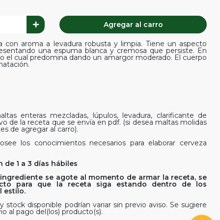
Agregar al carro
a con aroma a levadura robusta y limpia. Tiene un aspecto
resentando una espuma blanca y cremosa que persiste. En
pulo el cual predomina dando un amargor moderado. El cuerpo
natación.
ltas enteras mezcladas, lúpulos, levadura, clarificante de
ivo de la receta que se envía en pdf. (si desea maltas molidas
es de agregar al carro).
osee los conocimientos necesarios para elaborar cerveza
 de 1 a 3 días hábiles
ingrediente se agote al momento de armar la receta, se
rfecto para que la receta siga estando dentro de los
estilo.
y stock disponible podrían variar sin previo aviso. Se sugiere
io al pago del(los) producto(s).