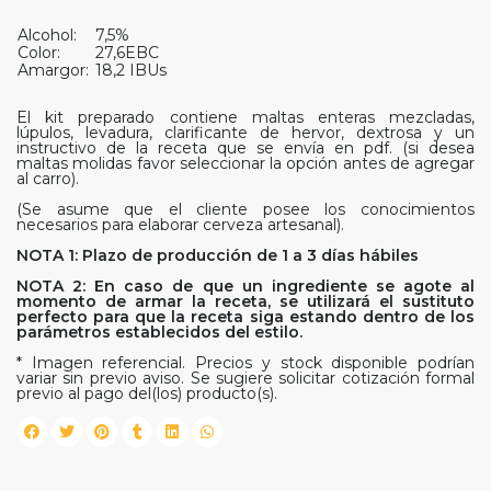
Alcohol:
7,5%
Color:
27,6EBC
Amargor:
18,2 IBUs
El kit preparado contiene maltas enteras mezcladas,
lúpulos, levadura, clarificante de hervor, dextrosa y un
instructivo de la receta que se envía en pdf. (si desea
maltas molidas favor seleccionar la opción antes de agregar
al carro).
(Se asume que el cliente posee los conocimientos
necesarios para elaborar cerveza artesanal).
NOTA 1: Plazo de producción de 1 a 3 días hábiles
NOTA 2: En caso de que un ingrediente se agote al
momento de armar la receta, se utilizará el sustituto
perfecto para que la receta siga estando dentro de los
parámetros establecidos del estilo.
* Imagen referencial. Precios y stock disponible podrían
variar sin previo aviso. Se sugiere solicitar cotización formal
previo al pago del(los) producto(s).