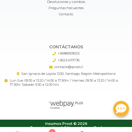
Devoluciones y cambios
Preguntas frecuentes
Contacto
CONTÁCTANOS
+56989509025
+56224011736
contacto@prost.cl
San Ignacio de Loyola 1250, Santiago, Región Metropolitana
Lun-Jue: 09:30 a 13:20 / 14:00 a 17:50hr / Viernes: 09:30 a 13:20 / 14:00 a
17:30hr Sábado: 9:30 a 12:00 hrs
Insumos Prost © 2026
¿Te gusta mi tienda? Yo vendo con
Bsale
0