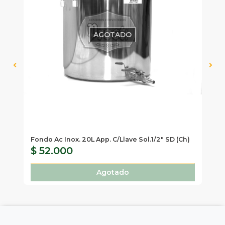
AGOTADO
Fondo Ac Inox. 20L App. C/Llave Sol.1/2" SD (Ch)
Ta
$ 52.000
$
Agotado