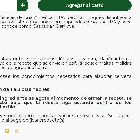
Agregar al carro
rísticas de una American IPA pero con toques distintivos a
erpo robusto como una stout, lupulada como una IPA y seca
 conoce como Cascadian Dark Ale.
ltas enteras mezcladas, lúpulos, levadura, clarificante de
ivo de la receta que se envía en pdf. (si desea maltas molidas
es de agregar al carro).
osee los conocimientos necesarios para elaborar cerveza
 de 1 a 3 días hábiles
ingrediente se agote al momento de armar la receta, se
rfecto para que la receta siga estando dentro de los
estilo.
y stock disponible podrían variar sin previo aviso. Se sugiere
io al pago del(los) producto(s).