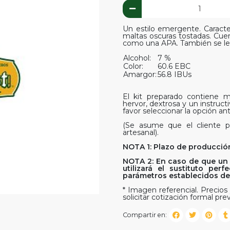
Un estilo emergente. Caracte
maltas oscuras tostadas. Cu
como una APA. También se le
Alcohol:
7 %
Color:
60.6 EBC
Amargor:
56.8 IBUs
El kit preparado contiene ma
hervor, dextrosa y un instruct
favor seleccionar la opción ant
(Se asume que el cliente p
artesanal).
NOTA 1: Plazo de producción
NOTA 2: En caso de que un 
utilizará el sustituto pe
parámetros establecidos del 
* Imagen referencial. Precios 
solicitar cotización formal prev
Compartir en: