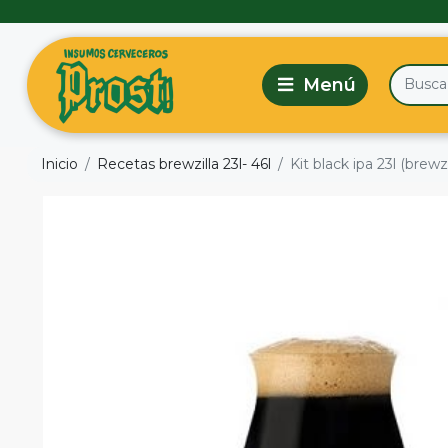
Inicio
Recetas brewzilla 23l- 46l
Kit black ipa 23l (brewzi