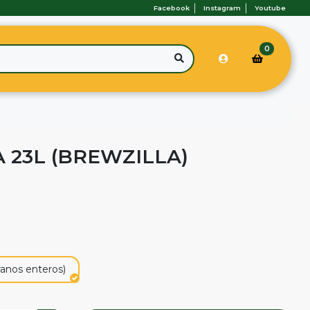
Facebook
Instagram
Youtube
0
A 23L (BREWZILLA)
ranos enteros)