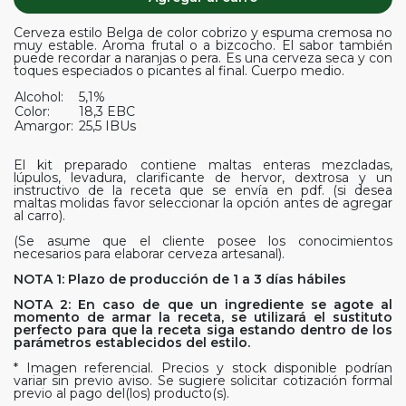
Cerveza estilo Belga de color cobrizo y espuma cremosa no
muy estable. Aroma frutal o a bizcocho. El sabor también
puede recordar a naranjas o pera. Es una cerveza seca y con
toques especiados o picantes al final. Cuerpo medio.
Alcohol:
5,1%
Color:
18,3 EBC
Amargor:
25,5 IBUs
El kit preparado contiene maltas enteras mezcladas,
lúpulos, levadura, clarificante de hervor, dextrosa y un
instructivo de la receta que se envía en pdf. (si desea
maltas molidas favor seleccionar la opción antes de agregar
al carro).
(Se asume que el cliente posee los conocimientos
necesarios para elaborar cerveza artesanal).
NOTA 1: Plazo de producción de 1 a 3 días hábiles
NOTA 2: En caso de que un ingrediente se agote al
momento de armar la receta, se utilizará el sustituto
perfecto para que la receta siga estando dentro de los
parámetros establecidos del estilo.
* Imagen referencial. Precios y stock disponible podrían
variar sin previo aviso. Se sugiere solicitar cotización formal
previo al pago del(los) producto(s).