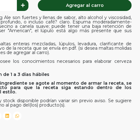
Agregar al carro
Ale son fuertes y llenas de sabor, alto alcohol y viscosidad,
 profundo, o incluso café? claro. Espuma moderadamente-
uecino a canela suave; puede tener una baja retención de
ser "American", el lúpulo está algo más presente que sus
ltas enteras mezcladas, lúpulos, levadura, clarificante de
ivo de la receta que se envía en pdf. (si desea maltas molidas
es de agregar al carro).
osee los conocimientos necesarios para elaborar cerveza
 de 1 a 3 días hábiles
ingrediente se agote al momento de armar la receta, se
rfecto para que la receta siga estando dentro de los
estilo.
 stock disponible podrían variar sin previo aviso. Se sugiere
io al pago del(los) producto(s).