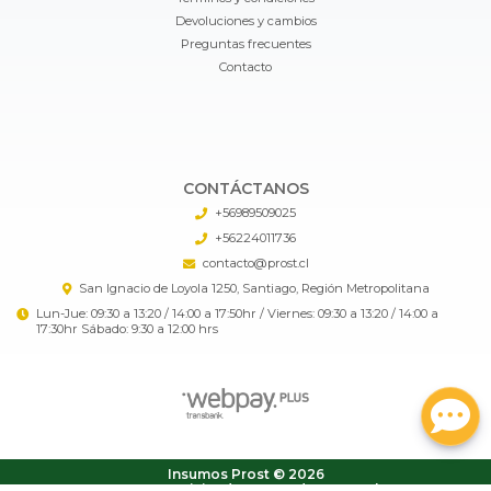
Devoluciones y cambios
Preguntas frecuentes
Contacto
CONTÁCTANOS
+56989509025
+56224011736
contacto@prost.cl
San Ignacio de Loyola 1250, Santiago, Región Metropolitana
Lun-Jue: 09:30 a 13:20 / 14:00 a 17:50hr / Viernes: 09:30 a 13:20 / 14:00 a
17:30hr Sábado: 9:30 a 12:00 hrs
Insumos Prost © 2026
¿Te gusta mi tienda? Yo vendo con
Bsale