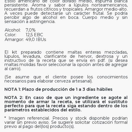
Estilo americano de color dorado medio, espuma blanca
persistente. Aroma y sabor a lúpulos norteamericanos,
recuerdan a frutos cítricos y tropicales. Amargor medio-alto.
A veces puede detectarse un carácter frutal. Se podría
percibir algo de alcohol en boca. Cuerpo medio y sin
sensación a astringencia.
Alcohol:
7,0%
Color:
12,5 EBC
Amargor:
49,0 IBUs
El kit preparado contiene maltas enteras mezcladas,
lúpulos, levadura, clarificante de hervor, dextrosa y un
instructivo de la receta que se envía en pdf. (si desea
maltas molidas favor seleccionar la opción antes de agregar
al carro).
(Se asume que el cliente posee los conocimientos
necesarios para elaborar cerveza artesanal).
NOTA 1: Plazo de producción de 1 a 3 días hábiles
NOTA 2: En caso de que un ingrediente se agote al
momento de armar la receta, se utilizará el sustituto
perfecto para que la receta siga estando dentro de los
parámetros establecidos del estilo.
* Imagen referencial. Precios y stock disponible podrían
variar sin previo aviso. Se sugiere solicitar cotización formal
previo al pago del(los) producto(s).