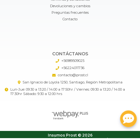
Devoluciones y cambios
Preguntas frecuentes
Contacto
CONTÁCTANOS
+56989509025
+56224011736
contacto@prost.cl
San Ignacio de Loyola 1250, Santiago, Región Metropolitana
Lun-Jue: 09:30 a 13:20 / 14:00 a 17:50hr / Viernes: 09:30 a 13:20 / 14:00 a
17:30hr Sábado: 9:30 a 12:00 hrs
Insumos Prost © 2026
¿Te gusta mi tienda? Yo vendo con
Bsale