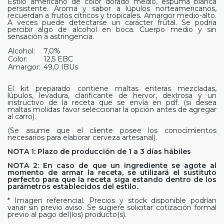
Estilo americano de color dorado medio, espuma blanca
persistente. Aroma y sabor a lúpulos norteamericanos,
recuerdan a frutos cítricos y tropicales. Amargor medio-alto.
A veces puede detectarse un carácter frutal. Se podría
percibir algo de alcohol en boca. Cuerpo medio y sin
sensación a astringencia.
Alcohol:
7,0%
Color:
12,5 EBC
Amargor:
49,0 IBUs
El kit preparado contiene maltas enteras mezcladas,
lúpulos, levadura, clarificante de hervor, dextrosa y un
instructivo de la receta que se envía en pdf. (si desea
maltas molidas favor seleccionar la opción antes de agregar
al carro).
(Se asume que el cliente posee los conocimientos
necesarios para elaborar cerveza artesanal).
NOTA 1: Plazo de producción de 1 a 3 días hábiles
NOTA 2: En caso de que un ingrediente se agote al
momento de armar la receta, se utilizará el sustituto
perfecto para que la receta siga estando dentro de los
parámetros establecidos del estilo.
* Imagen referencial. Precios y stock disponible podrían
variar sin previo aviso. Se sugiere solicitar cotización formal
previo al pago del(los) producto(s).