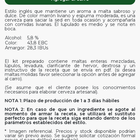
Estilo inglés que mantiene un aroma a malta sabroso y
dulce. De color marrón liviano y espuma moderada, es una
cerveza para saciar la sed en toda ocasión y acompañarla
con comidas livianas. El lupulado es medio y se nota en
boca.
Alcohol:
5,8 %
Color:
43,8 EBC
Amargor:
28,3 IBUs
El kit preparado contiene maltas enteras mezcladas,
lúpulos, levadura, clarificante de hervor, dextrosa y un
instructivo de la receta que se envía en pdf. (si desea
maltas molidas favor seleccionar la opción antes de agregar
al carro).
(Se asume que el cliente posee los conocimientos
necesarios para elaborar cerveza artesanal).
NOTA 1: Plazo de producción de 1 a 3 días hábiles
NOTA 2: En caso de que un ingrediente se agote al
momento de armar la receta, se utilizará el sustituto
perfecto para que la receta siga estando dentro de los
parámetros establecidos del estilo.
* Imagen referencial. Precios y stock disponible podrían
variar sin previo aviso. Se sugiere solicitar cotización formal