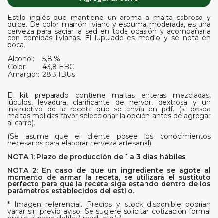
Estilo inglés que mantiene un aroma a malta sabroso y
dulce. De color marrón liviano y espuma moderada, es una
cerveza para saciar la sed en toda ocasión y acompañarla
con comidas livianas. El lupulado es medio y se nota en
boca.
Alcohol:
5,8 %
Color:
43,8 EBC
Amargor:
28,3 IBUs
El kit preparado contiene maltas enteras mezcladas,
lúpulos, levadura, clarificante de hervor, dextrosa y un
instructivo de la receta que se envía en pdf. (si desea
maltas molidas favor seleccionar la opción antes de agregar
al carro).
(Se asume que el cliente posee los conocimientos
necesarios para elaborar cerveza artesanal).
NOTA 1: Plazo de producción de 1 a 3 días hábiles
NOTA 2: En caso de que un ingrediente se agote al
momento de armar la receta, se utilizará el sustituto
perfecto para que la receta siga estando dentro de los
parámetros establecidos del estilo.
* Imagen referencial. Precios y stock disponible podrían
variar sin previo aviso. Se sugiere solicitar cotización formal