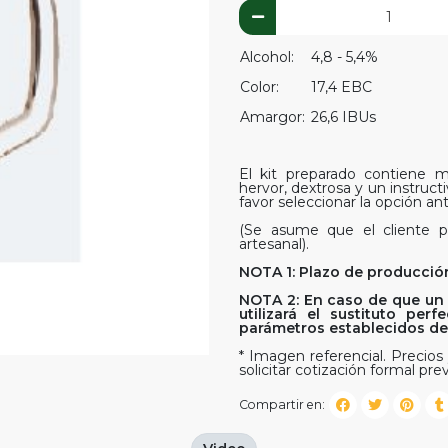
Alcohol:
4,8 - 5,4%
Color:
17,4 EBC
Amargor:
26,6 IBUs
El kit preparado contiene ma
hervor, dextrosa y un instruct
favor seleccionar la opción ant
(Se asume que el cliente p
artesanal).
NOTA 1: Plazo de producción
NOTA 2: En caso de que un 
utilizará el sustituto pe
parámetros establecidos del 
* Imagen referencial. Precios 
solicitar cotización formal prev
Compartir en: