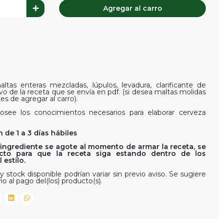
Agregar al carro
ltas enteras mezcladas, lúpulos, levadura, clarificante de
ivo de la receta que se envía en pdf. (si desea maltas molidas
es de agregar al carro).
osee los conocimientos necesarios para elaborar cerveza
 de 1 a 3 días hábiles
ingrediente se agote al momento de armar la receta, se
rfecto para que la receta siga estando dentro de los
estilo.
y stock disponible podrían variar sin previo aviso. Se sugiere
io al pago del(los) producto(s).