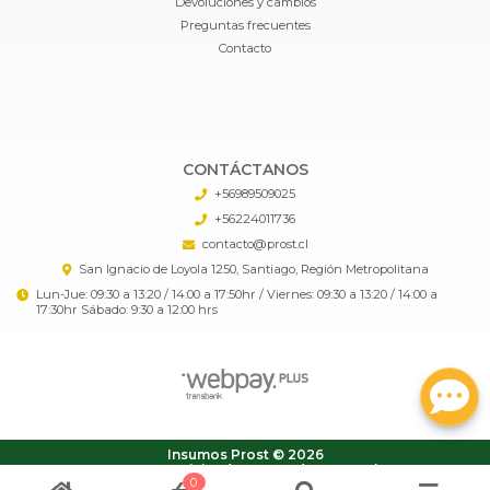
Devoluciones y cambios
Preguntas frecuentes
Contacto
CONTÁCTANOS
+56989509025
+56224011736
contacto@prost.cl
San Ignacio de Loyola 1250, Santiago, Región Metropolitana
Lun-Jue: 09:30 a 13:20 / 14:00 a 17:50hr / Viernes: 09:30 a 13:20 / 14:00 a
17:30hr Sábado: 9:30 a 12:00 hrs
Insumos Prost © 2026
¿Te gusta mi tienda? Yo vendo con
Bsale
0