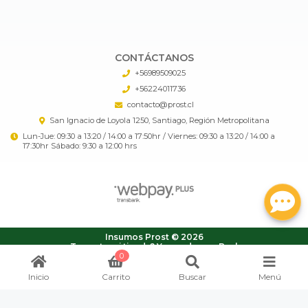
CONTÁCTANOS
+56989509025
+56224011736
contacto@prost.cl
San Ignacio de Loyola 1250, Santiago, Región Metropolitana
Lun-Jue: 09:30 a 13:20 / 14:00 a 17:50hr / Viernes: 09:30 a 13:20 / 14:00 a
17:30hr Sábado: 9:30 a 12:00 hrs
Insumos Prost © 2026
¿Te gusta mi tienda? Yo vendo con
Bsale
0
Inicio
Carrito
Buscar
Menú