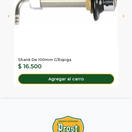
Shank De 100mm C/espiga
Re
$ 16.500
$
Agregar al carro