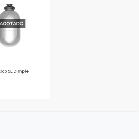
AGOTADO
stico 5L Dimple
0