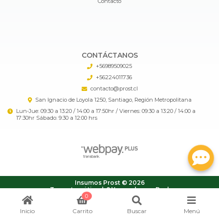
Contacto
CONTÁCTANOS
+56989509025
+56224011736
contacto@prost.cl
San Ignacio de Loyola 1250, Santiago, Región Metropolitana
Lun-Jue: 09:30 a 13:20 / 14:00 a 17:50hr / Viernes: 09:30 a 13:20 / 14:00 a
17:30hr Sábado: 9:30 a 12:00 hrs
Insumos Prost © 2026
¿Te gusta mi tienda? Yo vendo con
Bsale
0
Inicio
Carrito
Buscar
Menú