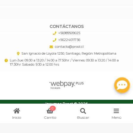
CONTÁCTANOS
+56989509025
+56224011736
contacto@prost.cl
San Ignacio de Loyola 1250, Santiago, Región Metropolitana
Lun-Jue: 09:30 a 13:20 / 14:00 a 17:50hr / Viernes: 09:30 a 13:20 / 14:00 a
17:30hr Sábado: 9:30 a 12:00 hrs
Insumos Prost © 2026
¿Te gusta mi tienda? Yo vendo con
Bsale
0
Inicio
Carrito
Buscar
Menú