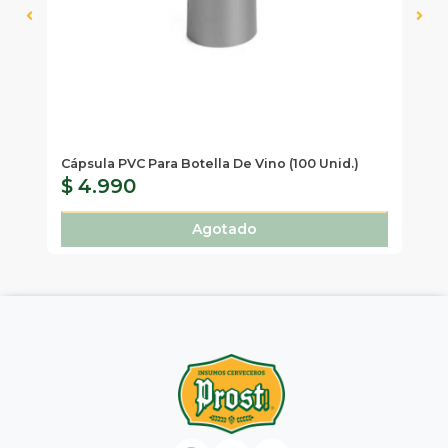
Cápsula PVC Para Botella De Vino (100 Unid.)
Co
$ 4.990
$
Agotado