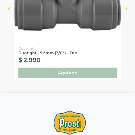
Duotight
Duotight - 9.5mm (3/8") - Tee
Ma
$ 2.990
$
Agotado