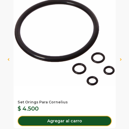
Set Orings Para Cornelius
Ad
$ 4.500
$
Agregar al carro