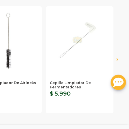
piador De Airlocks
Cepillo Limpiador De
San
Fermentadores
Eco
$ 5.990
$ 