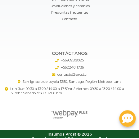
Devoluciones y cambios
Preguntas frecuentes
Contacto
CONTÁCTANOS
+56989509025
+56224011736
contacto@prost.cl
San Ignacio de Loyola 1250, Santiago, Región Metropolitana
Lun-Jue: 09:30 a 13:20 / 14:00 a 17:50hr / Viernes: 09:30 a 13:20 / 14:00 a
17:30hr Sábado: 9:30 a 12:00 hrs
Insumos Prost © 2026
¿Te gusta mi tienda? Yo vendo con
Bsale