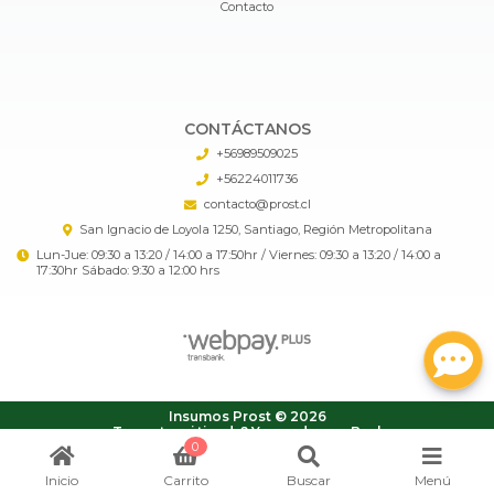
Contacto
CONTÁCTANOS
+56989509025
+56224011736
contacto@prost.cl
San Ignacio de Loyola 1250, Santiago, Región Metropolitana
Lun-Jue: 09:30 a 13:20 / 14:00 a 17:50hr / Viernes: 09:30 a 13:20 / 14:00 a
17:30hr Sábado: 9:30 a 12:00 hrs
Insumos Prost © 2026
¿Te gusta mi tienda? Yo vendo con
Bsale
0
Inicio
Carrito
Buscar
Menú