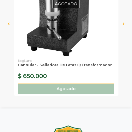
AGOTADO
KegLand
Ke
Cannular - Selladora De Latas C/transformador
Ca
C/
$ 650.000
$
Agotado