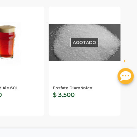
AGOTADO
Keg
Tap
ed Ale 60L
Fosfato Diamónico
0
$ 3.500
$ 