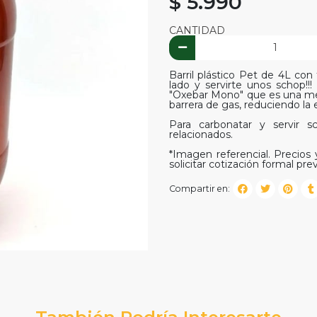
$ 5.990
CANTIDAD
Barril plástico Pet de 4L con
lado y servirte unos schop!!
"Oxebar Mono" que es una me
barrera de gas, reduciendo l
Para carbonatar y servir s
relacionados.
*Imagen referencial. Precios y
solicitar cotización formal prev
Compartir en:
También Podría Interesarte