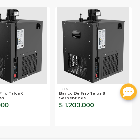
Talos
río Talos 6
Banco De Frio Talos 8
es
Serpentines
000
$ 1.200.000