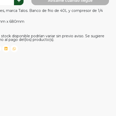
Avísame cuando llegue
nes, marca Talos. Banco de frio de 40L y compresor de 1/4
0mm x 680mm
stock disponible podrían variar sin previo aviso. Se sugiere
io al pago del(los) producto(s).