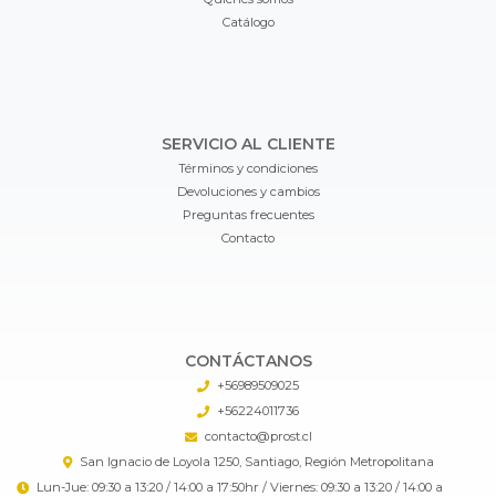
Catálogo
SERVICIO AL CLIENTE
Términos y condiciones
Devoluciones y cambios
Preguntas frecuentes
Contacto
CONTÁCTANOS
+56989509025
+56224011736
contacto@prost.cl
San Ignacio de Loyola 1250, Santiago, Región Metropolitana
Lun-Jue: 09:30 a 13:20 / 14:00 a 17:50hr / Viernes: 09:30 a 13:20 / 14:00 a