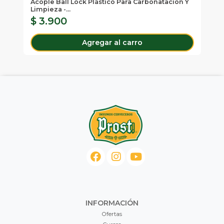
Acople Ball Lock Plástico Para Carbonatación Y
Ac
Limpieza -...
Lim
$ 3.900
$
Agregar al carro
INFORMACIÓN
Ofertas