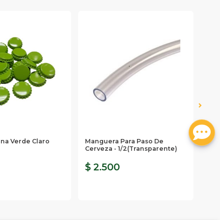
na Verde Claro
Manguera Para Paso De
Abr
Cerveza - 1/2(transparente)
De 
$ 2.500
$ 