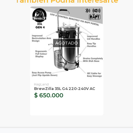
AGOTADO
KegLand
BrewZilla 35L G4 220-240V AC
$ 650.000