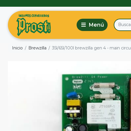
Inicio
Brewzilla
35l/65l/100l brewzilla gen 4 - main circu